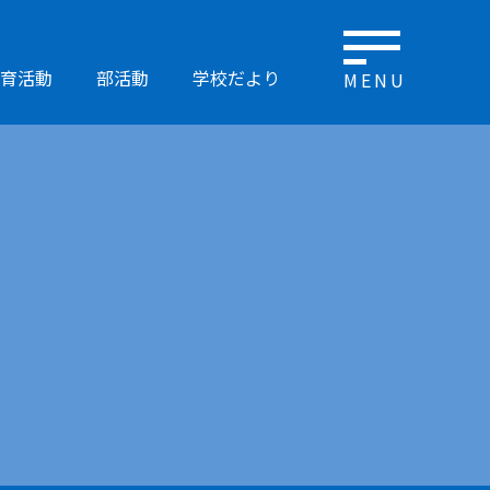
育活動
部活動
学校だより
MENU